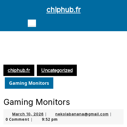
Skip
chiphub.fr
to
content
Open
Skip
Button
to
content
chiphub.fr
Uncategorized
Gaming Monitors
Gaming Monitors
March
nekolab
March 10, 2026
|
nekolabanana@gmail.com
|
0 Comment
9:52 pm
10,
|
2026