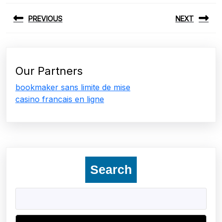
Post
PREVIOUS
NEXT
navigation
Previous
Next
post:
post:
Our Partners
bookmaker sans limite de mise
casino francais en ligne
Search