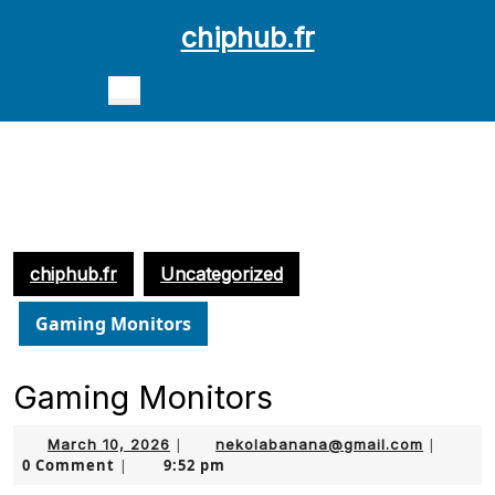
Skip
chiphub.fr
to
content
Open
Skip
Button
to
content
chiphub.fr
Uncategorized
Gaming Monitors
Gaming Monitors
March
nekolab
March 10, 2026
|
nekolabanana@gmail.com
|
0 Comment
9:52 pm
10,
|
2026