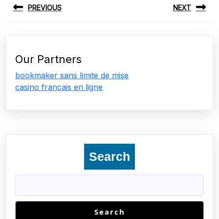
PREVIOUS
NEXT
navigation
Previous
Next
post:
post:
Our Partners
bookmaker sans limite de mise
casino francais en ligne
Search
Search